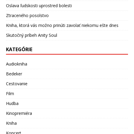
Oslava ľudskosti uprostred bolesti
Ztraceného posolstvo
Kniha, ktorá vás možno prinúti zavolať niekomu ešte dnes
Skutočný príbeh Anity Soul
KATEGÓRIE
Audiokniha
Bedeker
Cestovanie
Film
Hudba
Kinopremiéra
Kniha
Koncert