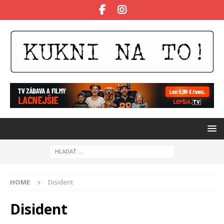
HOME
Disident
Disident