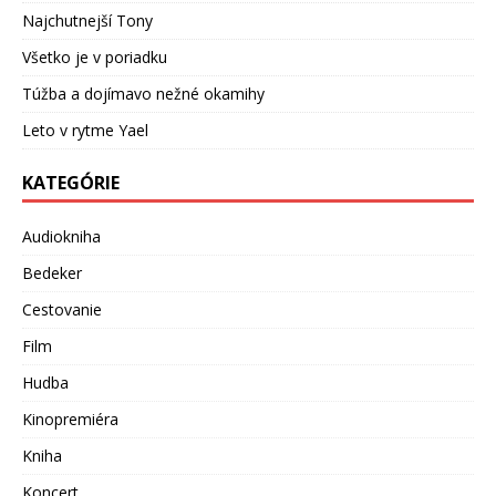
Najchutnejší Tony
Všetko je v poriadku
Túžba a dojímavo nežné okamihy
Leto v rytme Yael
KATEGÓRIE
Audiokniha
Bedeker
Cestovanie
Film
Hudba
Kinopremiéra
Kniha
Koncert