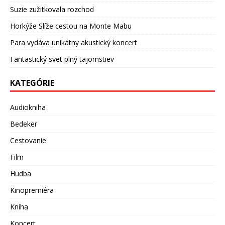
Suzie zužitkovala rozchod
Horkýže Slíže cestou na Monte Mabu
Para vydáva unikátny akustický koncert
Fantastický svet plný tajomstiev
KATEGÓRIE
Audiokniha
Bedeker
Cestovanie
Film
Hudba
Kinopremiéra
Kniha
Koncert