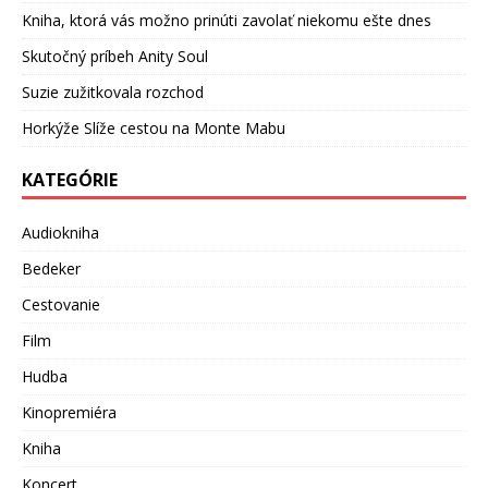
Kniha, ktorá vás možno prinúti zavolať niekomu ešte dnes
Skutočný príbeh Anity Soul
Suzie zužitkovala rozchod
Horkýže Slíže cestou na Monte Mabu
KATEGÓRIE
Audiokniha
Bedeker
Cestovanie
Film
Hudba
Kinopremiéra
Kniha
Koncert