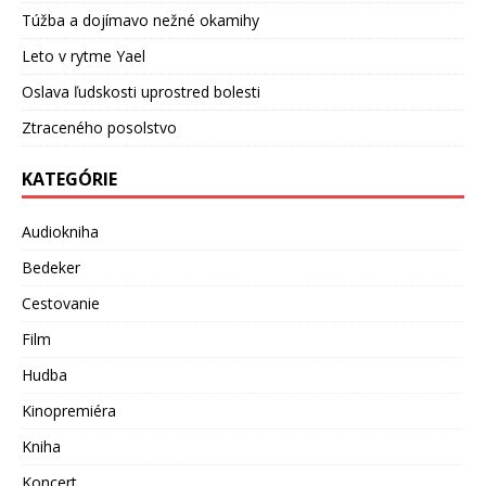
Túžba a dojímavo nežné okamihy
Leto v rytme Yael
Oslava ľudskosti uprostred bolesti
Ztraceného posolstvo
KATEGÓRIE
Audiokniha
Bedeker
Cestovanie
Film
Hudba
Kinopremiéra
Kniha
Koncert