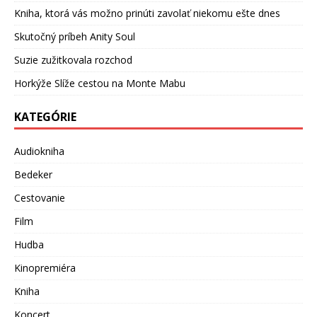
Kniha, ktorá vás možno prinúti zavolať niekomu ešte dnes
Skutočný príbeh Anity Soul
Suzie zužitkovala rozchod
Horkýže Slíže cestou na Monte Mabu
KATEGÓRIE
Audiokniha
Bedeker
Cestovanie
Film
Hudba
Kinopremiéra
Kniha
Koncert