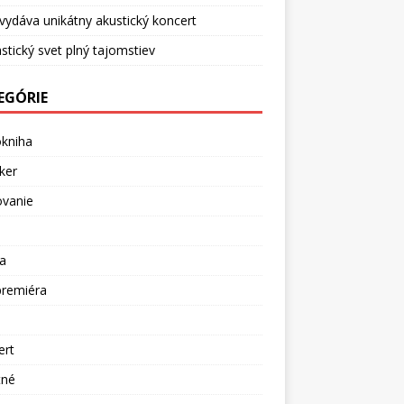
vydáva unikátny akustický koncert
stický svet plný tajomstiev
EGÓRIE
okniha
ker
ovanie
a
premiéra
a
ert
tné