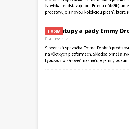
Novinka predstavuje pre Emmu dôležitý umele
predstavuje s novou kolekciou piesní, ktoré 
Vzostupy a pády Emmy Dr
HUDBA
4. júna 2025
Slovenská speváčka Emma Drobná predstavuj
na všetkých platformách. Skladba prináša sv
typická, no zároveň naznačuje jemný posun