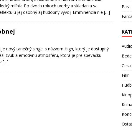
cký míľnik. Po dvoch rokoch tvorby a skladania sa
Para 
reflektujú jej osobný aj hudobný vývoj. Emminencia nie
[…]
Fanta
obnej
KAT
Audi
e nový tanečný singel s názvom High, ktorý je dostupný
ieži zvuk a emotívnu atmosféru, ktorá je pre speváčku
Bede
 v
[…]
Cest
Film
Hudb
Kino
Knih
Konc
Osta