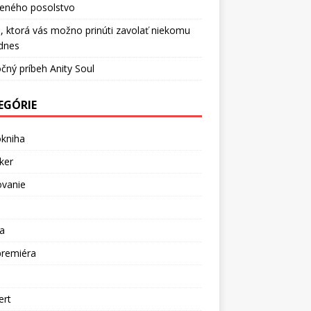
ceného posolstvo
, ktorá vás možno prinúti zavolať niekomu
dnes
čný príbeh Anity Soul
EGÓRIE
okniha
ker
ovanie
a
premiéra
a
ert