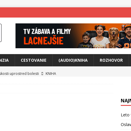
NZIA
CESTOVANIE
(AUDIO)KNIHA
ROZHOVOR
skosti uprostred bolesti
KNIHA
o posolstvo
HUDBA
rá vás možno prinúti zavolať niekomu ešte dnes
KNIHA
NAJ
ríbeh Anity Soul
HUDBA
tkovala rozchod
HUDBA
Leto 
íže cestou na Monte Mabu
HUDBA
Oslav
me Yael
HUDBA