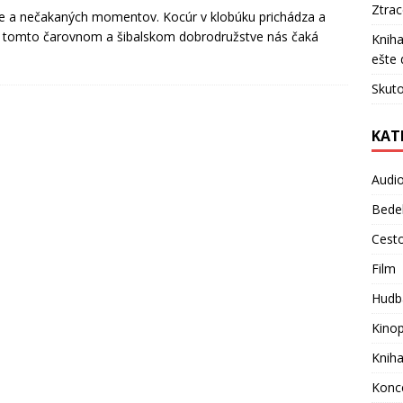
Ztra
ie a nečakaných momentov. Kocúr v klobúku prichádza a
ť. V tomto čarovnom a šibalskom dobrodružstve nás čaká
Kniha
ešte 
Skuto
KAT
Audi
Bede
Cest
Film
Hudb
Kino
Knih
Konc