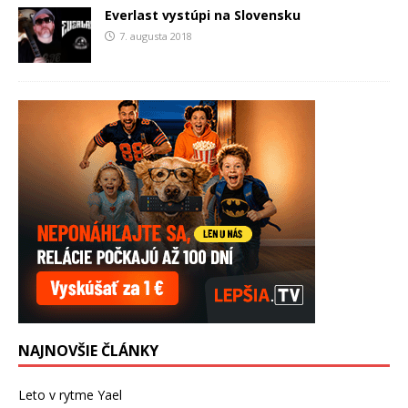
Everlast vystúpi na Slovensku
7. augusta 2018
NAJNOVŠIE ČLÁNKY
Leto v rytme Yael