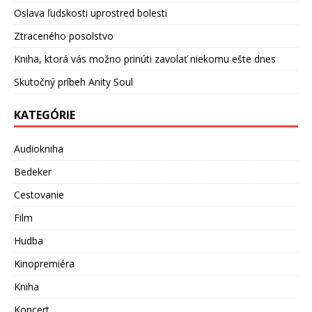
Oslava ľudskosti uprostred bolesti
Ztraceného posolstvo
Kniha, ktorá vás možno prinúti zavolať niekomu ešte dnes
Skutočný príbeh Anity Soul
KATEGÓRIE
Audiokniha
Bedeker
Cestovanie
Film
Hudba
Kinopremiéra
Kniha
Koncert