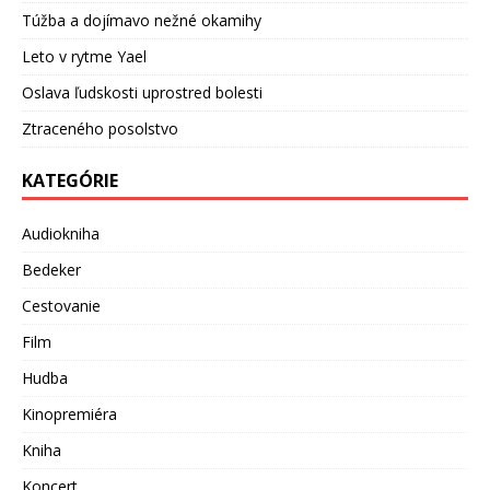
Túžba a dojímavo nežné okamihy
Leto v rytme Yael
Oslava ľudskosti uprostred bolesti
Ztraceného posolstvo
KATEGÓRIE
Audiokniha
Bedeker
Cestovanie
Film
Hudba
Kinopremiéra
Kniha
Koncert