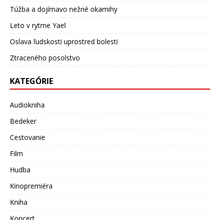
Túžba a dojímavo nežné okamihy
Leto v rytme Yael
Oslava ľudskosti uprostred bolesti
Ztraceného posolstvo
KATEGÓRIE
Audiokniha
Bedeker
Cestovanie
Film
Hudba
Kinopremiéra
Kniha
Koncert