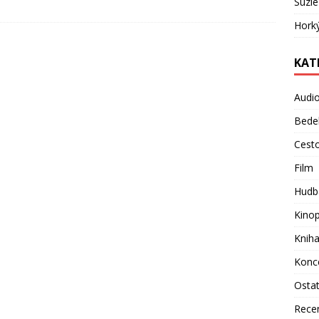
Suzie
Hork
KAT
Audi
Bede
Cest
Film
Hudb
Kino
Knih
Konc
Osta
Rece