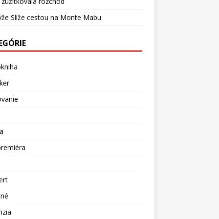
 zužitkovala rozchod
ýže Slíže cestou na Monte Mabu
EGÓRIE
okniha
ker
ovanie
a
premiéra
a
ert
tné
nzia