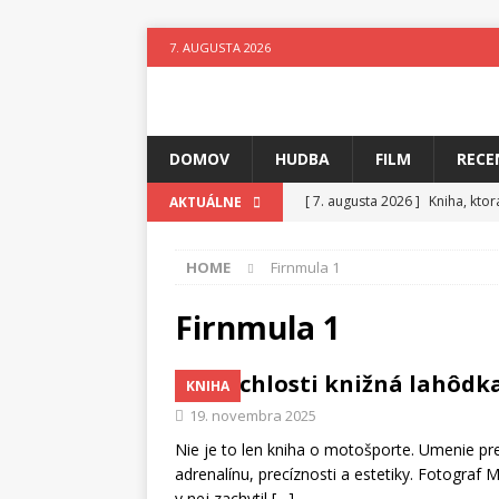
7. AUGUSTA 2026
DOMOV
HUDBA
FILM
RECE
[ 7. augusta 2026 ]
Kniha, kto
AKTUÁLNE
[ 6. augusta 2026 ]
Skutočný p
HOME
Firnmula 1
[ 5. augusta 2026 ]
Suzie zuži
[ 4. augusta 2026 ]
Horkýže Sl
Firnmula 1
[ 3. augusta 2026 ]
Para vydáv
Z rýchlosti knižná lahôdk
KNIHA
[ 3. augusta 2026 ]
Fantastický
19. novembra 2025
[ 7. augusta 2026 ]
Ztracenéh
Nie je to len kniha o motošporte. Umenie pre
adrenalínu, precíznosti a estetiky. Fotograf
v nej zachytil
[…]