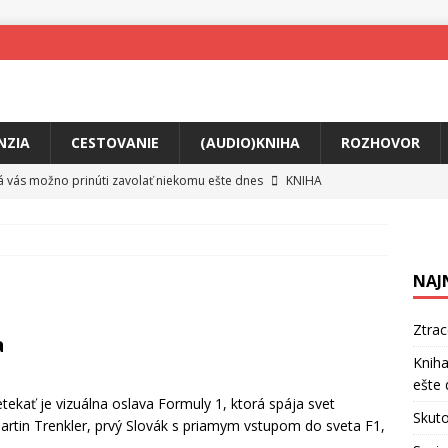
NZIA
CESTOVANIE
(AUDIO)KNIHA
ROZHOVOR
rá vás možno prinúti zavolať niekomu ešte dnes
KNIHA
ríbeh Anity Soul
HUDBA
tkovala rozchod
HUDBA
NAJ
íže cestou na Monte Mabu
HUDBA
a unikátny akustický koncert
HUDBA
Ztra
a
 svet plný tajomstiev
FILM
Kniha
ešte 
o posolstvo
HUDBA
tekať je vizuálna oslava Formuly 1, ktorá spája svet
Skuto
 Martin Trenkler, prvý Slovák s priamym vstupom do sveta F1,