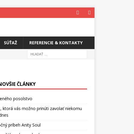
SÚŤAŽ
REFERENCIE & KONTAKTY
NOVŠIE ČLÁNKY
ceného posolstvo
, ktorá vás možno prinúti zavolať niekomu
dnes
čný príbeh Anity Soul