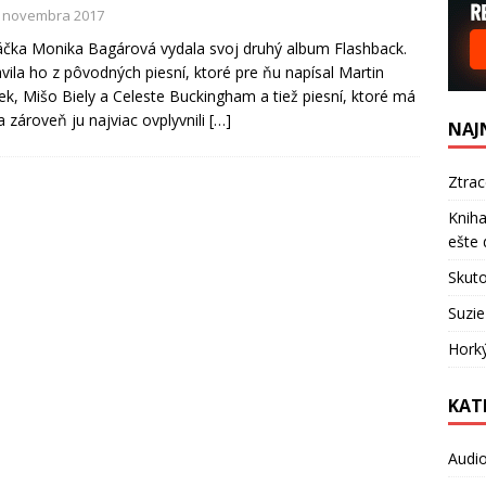
. novembra 2017
čka Monika Bagárová vydala svoj druhý album Flashback.
vila ho z pôvodných piesní, ktoré pre ňu napísal Martin
k, Mišo Biely a Celeste Buckingham a tiež piesní, ktoré má
a zároveň ju najviac ovplyvnili
[…]
NAJ
Ztra
Kniha
ešte 
Skuto
Suzie
Hork
KAT
Audi