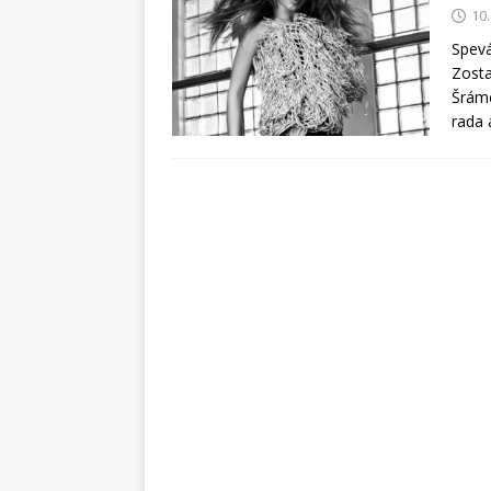
10
Spevá
Zosta
Šráme
rada 