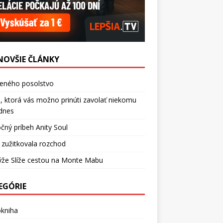
NOVŠIE ČLÁNKY
ceného posolstvo
, ktorá vás možno prinúti zavolať niekomu
dnes
čný príbeh Anity Soul
 zužitkovala rozchod
ýže Slíže cestou na Monte Mabu
EGÓRIE
okniha