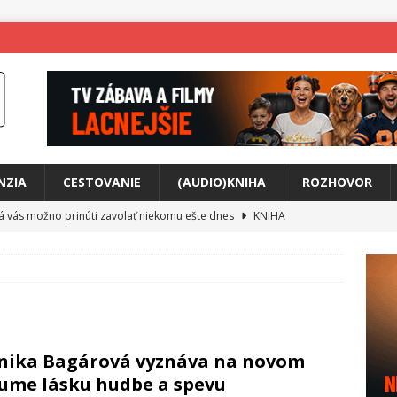
NZIA
CESTOVANIE
(AUDIO)KNIHA
ROZHOVOR
rá vás možno prinúti zavolať niekomu ešte dnes
KNIHA
ríbeh Anity Soul
HUDBA
tkovala rozchod
HUDBA
íže cestou na Monte Mabu
HUDBA
a unikátny akustický koncert
HUDBA
ika Bagárová vyznáva na novom
 svet plný tajomstiev
FILM
ume lásku hudbe a spevu
o posolstvo
HUDBA