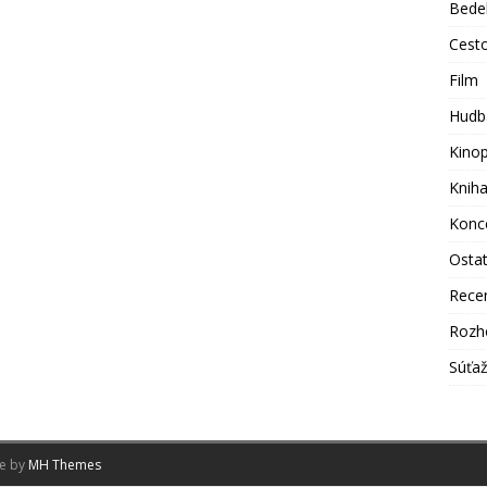
Bede
Cest
Film
Hudb
Kino
Knih
Konc
Osta
Rece
Rozh
Súťa
me by
MH Themes