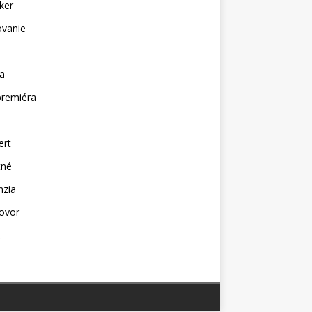
ker
ovanie
a
premiéra
a
ert
tné
nzia
ovor
ž