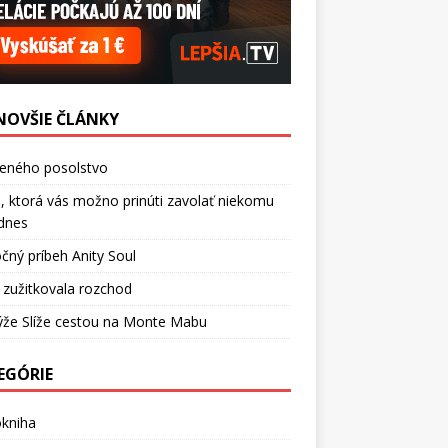
NOVŠIE ČLÁNKY
ceného posolstvo
, ktorá vás možno prinúti zavolať niekomu
dnes
čný príbeh Anity Soul
 zužitkovala rozchod
ýže Slíže cestou na Monte Mabu
EGÓRIE
okniha