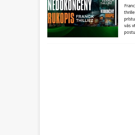
Franc
thril
príst
vás v
post