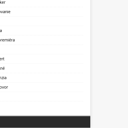
ker
ovanie
a
premiéra
a
ert
tné
nzia
ovor
ž