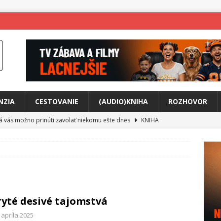
NZIA
CESTOVANIE
(AUDIO)KNIHA
ROZHOVOR
rá vás možno prinúti zavolať niekomu ešte dnes
KNIHA
ríbeh Anity Soul
HUDBA
tkovala rozchod
HUDBA
íže cestou na Monte Mabu
HUDBA
a unikátny akustický koncert
HUDBA
yté desivé tajomstvá
 svet plný tajomstiev
FILM
 apríla 2025
o posolstvo
HUDBA