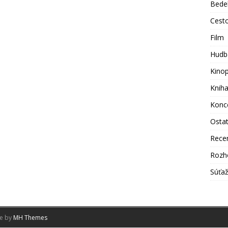
Bede
Cest
Film
Hudb
Kino
Knih
Konc
Osta
Rece
Rozh
Súťa
me by
MH Themes