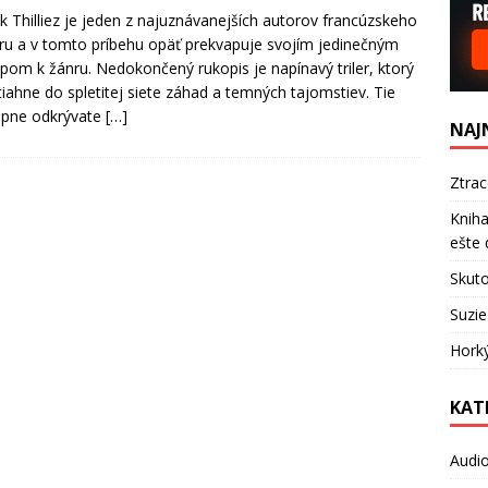
k Thilliez je jeden z najuznávanejších autorov francúzskeho
leru a v tomto príbehu opäť prekvapuje svojím jedinečným
upom k žánru. Nedokončený rukopis je napínavý triler, ktorý
tiahne do spletitej siete záhad a temných tajomstiev. Tie
upne odkrývate
[…]
NAJ
Ztra
Kniha
ešte 
Skuto
Suzie
Hork
KAT
Audi