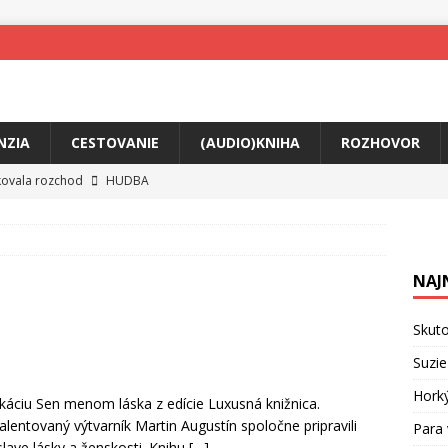
NZIA
CESTOVANIE
(AUDIO)KNIHA
ROZHOVOR
tkovala rozchod
HUDBA
íže cestou na Monte Mabu
HUDBA
a unikátny akustický koncert
HUDBA
NAJ
 svet plný tajomstiev
FILM
ny Krištof Lehotskej naživo
HUDBA
Skuto
živly prepojí generácie
FILM
Suzie
ríbeh Anity Soul
HUDBA
Hork
ikáciu Sen menom láska z edície Luxusná knižnica.
lentovaný výtvarník Martin Augustín spoločne pripravili
Para 
lave lásky a ženskosti. Knihu
[…]