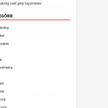
stický svet plný tajomstiev
EGÓRIE
okniha
ker
ovanie
a
premiéra
a
ert
tné
nzia
ovor