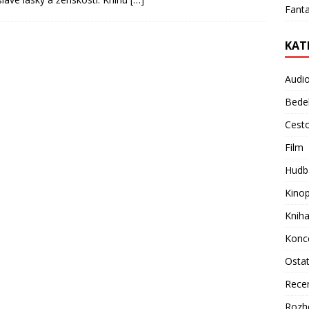
Fanta
KAT
Audi
Bede
Cest
Film
Hudb
Kino
Knih
Konc
Osta
Rece
Rozh