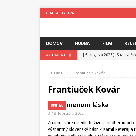
6. AUGUSTA 2026
DOMOV
HUDBA
FILM
RECE
[ 5. augusta 2026 ]
Suzie zuži
AKTUÁLNE
[ 4. augusta 2026 ]
Horkýže Sl
HOME
Frantiuček Kovár
[ 3. augusta 2026 ]
Para vydáv
[ 3. augusta 2026 ]
Fantastický
Frantiuček Kovár
[ 2. augusta 2026 ]
Elementy Ja
Sen menom láska
KNIHA
[ 1. augusta 2026 ]
Festival 4 
18. februára 2022
[ 6. augusta 2026 ]
Skutočný p
Známe tváre uviedli do života nádhernú publ
Významný slovenský básnik Kamil Peteraj a ta
nezabudnuteľný vizuálny zážitok venovaný os