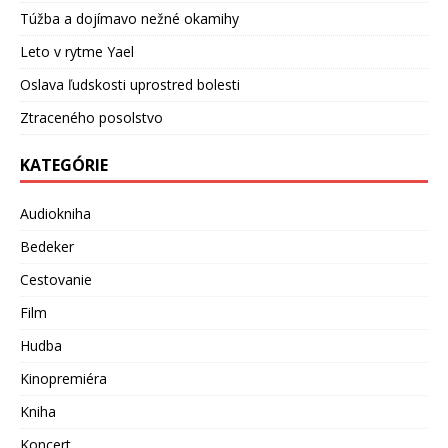
Túžba a dojímavo nežné okamihy
Leto v rytme Yael
Oslava ľudskosti uprostred bolesti
Ztraceného posolstvo
KATEGÓRIE
Audiokniha
Bedeker
Cestovanie
Film
Hudba
Kinopremiéra
Kniha
Koncert