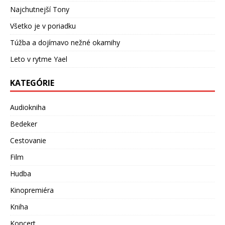
Najchutnejší Tony
Všetko je v poriadku
Túžba a dojímavo nežné okamihy
Leto v rytme Yael
KATEGÓRIE
Audiokniha
Bedeker
Cestovanie
Film
Hudba
Kinopremiéra
Kniha
Koncert