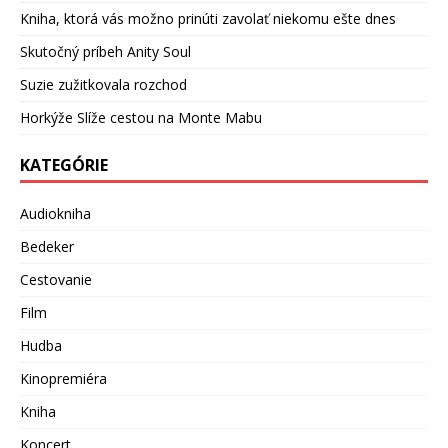
Kniha, ktorá vás možno prinúti zavolať niekomu ešte dnes
Skutočný príbeh Anity Soul
Suzie zužitkovala rozchod
Horkýže Slíže cestou na Monte Mabu
KATEGÓRIE
Audiokniha
Bedeker
Cestovanie
Film
Hudba
Kinopremiéra
Kniha
Koncert