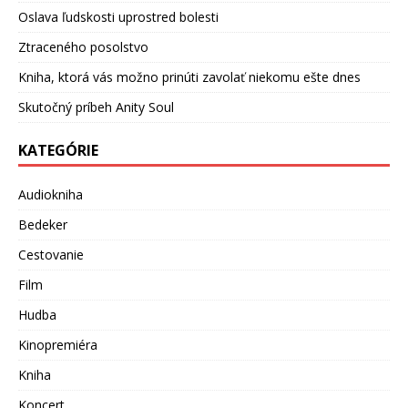
Oslava ľudskosti uprostred bolesti
Ztraceného posolstvo
Kniha, ktorá vás možno prinúti zavolať niekomu ešte dnes
Skutočný príbeh Anity Soul
KATEGÓRIE
Audiokniha
Bedeker
Cestovanie
Film
Hudba
Kinopremiéra
Kniha
Koncert