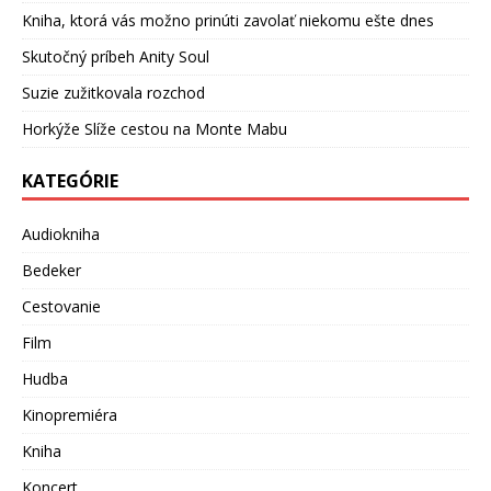
Kniha, ktorá vás možno prinúti zavolať niekomu ešte dnes
Skutočný príbeh Anity Soul
Suzie zužitkovala rozchod
Horkýže Slíže cestou na Monte Mabu
KATEGÓRIE
Audiokniha
Bedeker
Cestovanie
Film
Hudba
Kinopremiéra
Kniha
Koncert