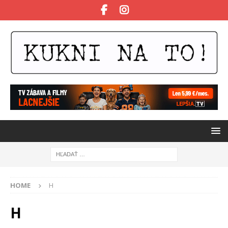
HOME
H
H