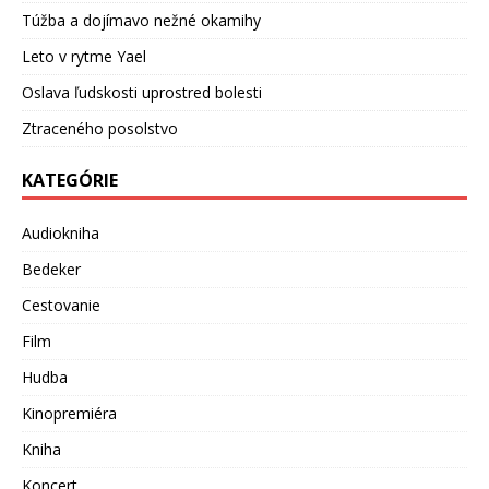
Túžba a dojímavo nežné okamihy
Leto v rytme Yael
Oslava ľudskosti uprostred bolesti
Ztraceného posolstvo
KATEGÓRIE
Audiokniha
Bedeker
Cestovanie
Film
Hudba
Kinopremiéra
Kniha
Koncert