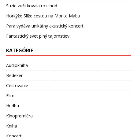
Suzie zužitkovala rozchod
Horkýže Slíže cestou na Monte Mabu
Para vydáva unikátny akustický koncert
Fantastický svet plný tajomstiev
KATEGÓRIE
Audiokniha
Bedeker
Cestovanie
Film
Hudba
Kinopremiéra
Kniha
Koncert