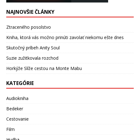
NAJNOVŠIE ČLÁNKY
Ztraceného posolstvo
Kniha, ktorá vás možno prinúti zavolať niekomu ešte dnes
Skutočný príbeh Anity Soul
Suzie zužitkovala rozchod
Horkýže Slíže cestou na Monte Mabu
KATEGÓRIE
Audiokniha
Bedeker
Cestovanie
Film
Hudba