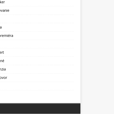
ker
ovanie
a
premiéra
a
ert
tné
nzia
ovor
ž