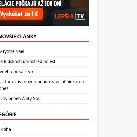
NOVŠIE ČLÁNKY
v rytme Yael
a ľudskosti uprostred bolesti
ceného posolstvo
, ktorá vás možno prinúti zavolať niekomu
dnes
čný príbeh Anity Soul
EGÓRIE
okniha