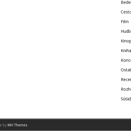
Bede
Cest
Film
Hudb
Kino
Knih
Konc
Osta
Rece
Rozh
Súťa
me by
MH Themes