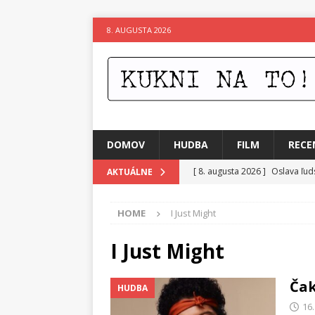
8. AUGUSTA 2026
DOMOV
HUDBA
FILM
RECE
[ 8. augusta 2026 ]
Oslava ľud
AKTUÁLNE
[ 7. augusta 2026 ]
Ztracenéh
HOME
I Just Might
[ 7. augusta 2026 ]
Kniha, kto
[ 6. augusta 2026 ]
Skutočný p
I Just Might
[ 5. augusta 2026 ]
Suzie zuži
Čak
HUDBA
[ 4. augusta 2026 ]
Horkýže Sl
16
[ 8. augusta 2026 ]
Leto v ryt