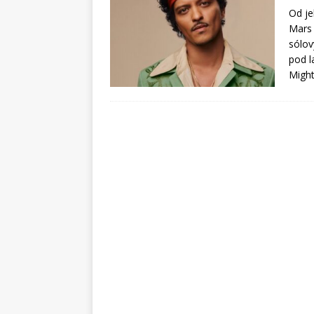
Od je
Mars 
sólov
pod l
Migh