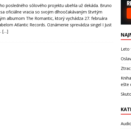
ho posledného sólového projektu ubehla už dekáda. Bruno
sa oficiálne vracia so svojim dlhoočakávaným štvrtým
ým albumom The Romantic, ktorý vychádza 27. februára
abelom Atlantic Records. Oznámenie sprevádza singel I Just
t.
[…]
NAJ
Leto 
Oslav
Ztra
Kniha
ešte 
Skuto
KAT
Audi