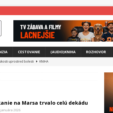
NZIA
CESTOVANIE
(AUDIO)KNIHA
ROZHOVOR
skosti uprostred bolesti
KNIHA
o posolstvo
HUDBA
rá vás možno prinúti zavolať niekomu ešte dnes
KNIHA
ríbeh Anity Soul
HUDBA
tkovala rozchod
HUDBA
anie na Marsa trvalo celú dekádu
íže cestou na Monte Mabu
HUDBA
. januára 2026
me Yael
HUDBA