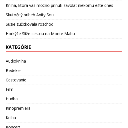
Kniha, ktorá vás možno prinúti zavolať niekomu ešte dnes
Skutočný príbeh Anity Soul
Suzie zužitkovala rozchod
Horkýže Slíže cestou na Monte Mabu
KATEGÓRIE
Audiokniha
Bedeker
Cestovanie
Film
Hudba
Kinopremiéra
Kniha
Koncert