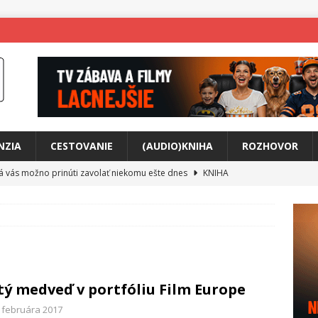
NZIA
CESTOVANIE
(AUDIO)KNIHA
ROZHOVOR
rá vás možno prinúti zavolať niekomu ešte dnes
KNIHA
ríbeh Anity Soul
HUDBA
tkovala rozchod
HUDBA
íže cestou na Monte Mabu
HUDBA
a unikátny akustický koncert
HUDBA
tý medveď v portfóliu Film Europe
 svet plný tajomstiev
FILM
. februára 2017
o posolstvo
HUDBA