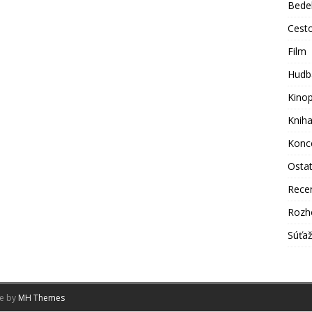
Bede
Cest
Film
Hudb
Kino
Knih
Konc
Osta
Rece
Rozh
Súťa
me by
MH Themes