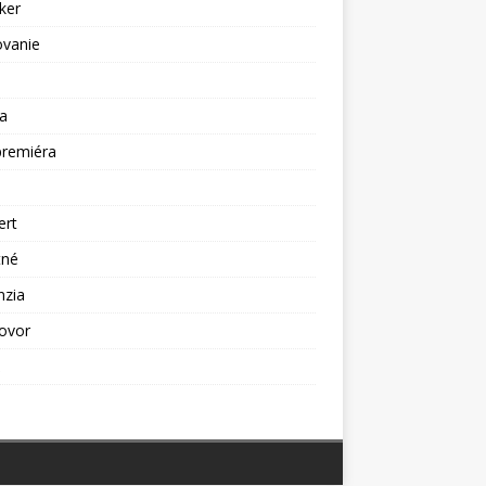
ker
ovanie
a
premiéra
a
ert
tné
nzia
ovor
ž