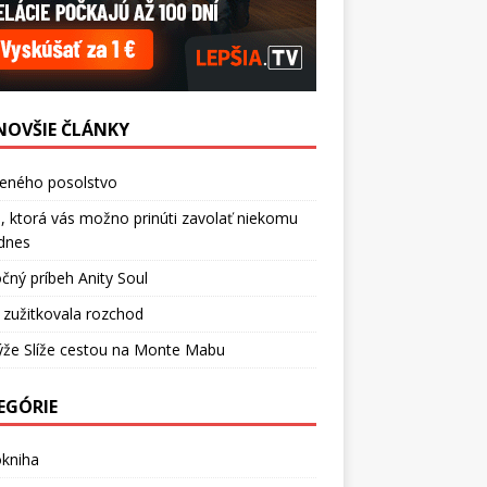
NOVŠIE ČLÁNKY
ceného posolstvo
, ktorá vás možno prinúti zavolať niekomu
dnes
čný príbeh Anity Soul
 zužitkovala rozchod
ýže Slíže cestou na Monte Mabu
EGÓRIE
okniha