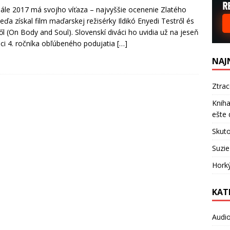
nále 2017 má svojho víťaza – najvyššie ocenenie Zlatého
ďa získal film maďarskej režisérky Ildikó Enyedi Testről és
ről (On Body and Soul). Slovenskí diváci ho uvidia už na jeseň
ci 4. ročníka obľúbeného podujatia
[…]
NAJ
Ztra
Kniha
ešte 
Skuto
Suzie
Hork
KAT
Audi