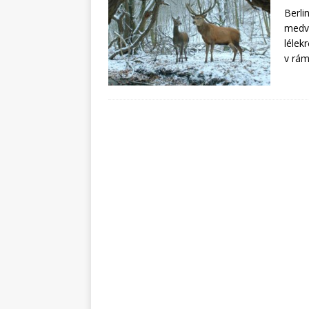
Berli
medve
lélek
v rám