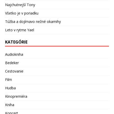
Najchutnejší Tony
Všetko je v poriadku
Túžba a dojímavo nežné okamihy
Leto v rytme Yael
KATEGÓRIE
Audiokniha
Bedeker
Cestovanie
Film
Hudba
Kinopremiéra
Kniha
Koncert