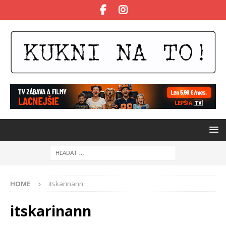
HOME
itskarinann
itskarinann