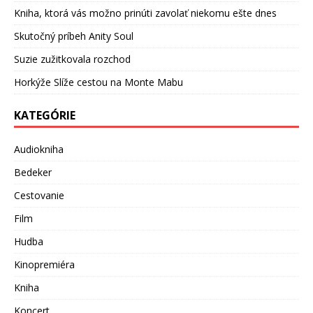
Kniha, ktorá vás možno prinúti zavolať niekomu ešte dnes
Skutočný príbeh Anity Soul
Suzie zužitkovala rozchod
Horkýže Slíže cestou na Monte Mabu
KATEGÓRIE
Audiokniha
Bedeker
Cestovanie
Film
Hudba
Kinopremiéra
Kniha
Koncert