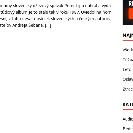
dárny slovenský džezový spevák Peter Lipa nahral a vydal
štúdiový album Je to stále tak v roku 1987. Uviedol na ňom
esní, z toho desať noviniek slovenských a českých autorov,
ateľov Andreja Šebana,
[…]
NAJ
Všetk
Túžb
Leto 
Oslav
Ztra
KAT
Audi
Bede