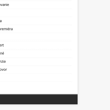
ovanie
a
premiéra
a
ert
tné
nzia
ovor
ž