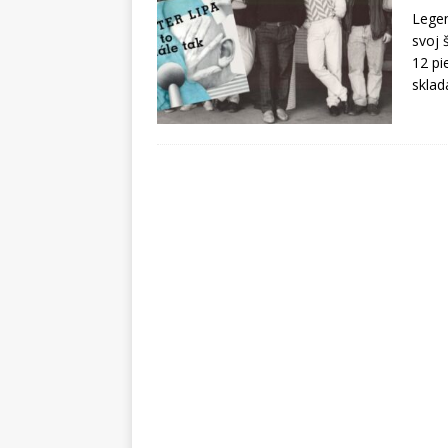
Legen
svoj 
12 pi
sklad