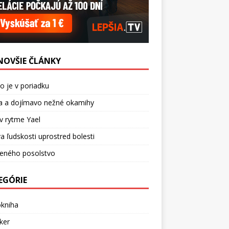
NOVŠIE ČLÁNKY
o je v poriadku
a a dojímavo nežné okamihy
v rytme Yael
a ľudskosti uprostred bolesti
ceného posolstvo
EGÓRIE
okniha
ker