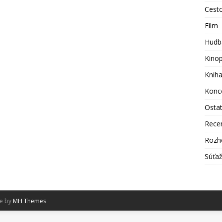
Cest
Film
Hudb
Kino
Knih
Konc
Osta
Rece
Rozh
Súťa
me by
MH Themes