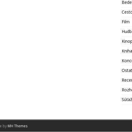
Bede
Cest
Film
Hudb
Kino
Knih
Konc
Osta
Rece
Rozh
Súťa
me by
MH Themes