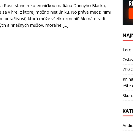
a Rose stane rukojemníčkou mafiána Dannyho Blacka,
e sa v hre, z ktorej možno niet úniku. No práve medzi nimi
ne príťažlivosť, ktorá môže všetko zmeniť. Ak máte radi
ých a hriešnych mužov, morálne
[…]
NAJ
Leto 
Oslav
Ztra
Kniha
ešte 
Skuto
KAT
Audi