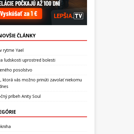
NOVŠIE ČLÁNKY
v rytme Yael
a ľudskosti uprostred bolesti
ceného posolstvo
, ktorá vás možno prinúti zavolať niekomu
dnes
čný príbeh Anity Soul
EGÓRIE
okniha