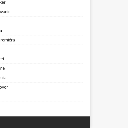
ker
ovanie
a
premiéra
a
ert
tné
nzia
ovor
ž