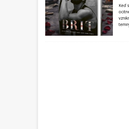
Keď s
ocitn
vznik
temn