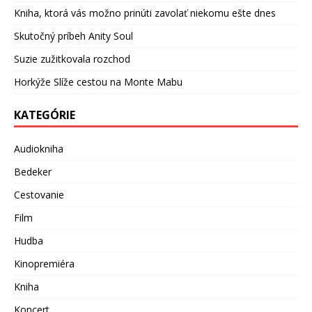
Kniha, ktorá vás možno prinúti zavolať niekomu ešte dnes
Skutočný príbeh Anity Soul
Suzie zužitkovala rozchod
Horkýže Slíže cestou na Monte Mabu
KATEGÓRIE
Audiokniha
Bedeker
Cestovanie
Film
Hudba
Kinopremiéra
Kniha
Koncert