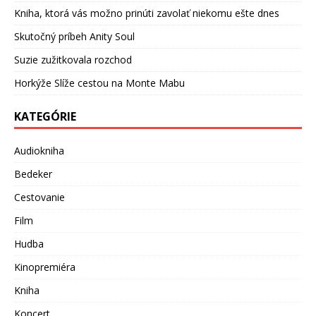
Kniha, ktorá vás možno prinúti zavolať niekomu ešte dnes
Skutočný príbeh Anity Soul
Suzie zužitkovala rozchod
Horkýže Slíže cestou na Monte Mabu
KATEGÓRIE
Audiokniha
Bedeker
Cestovanie
Film
Hudba
Kinopremiéra
Kniha
Koncert