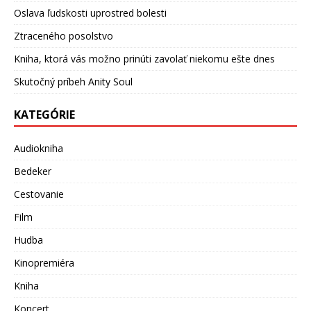
Oslava ľudskosti uprostred bolesti
Ztraceného posolstvo
Kniha, ktorá vás možno prinúti zavolať niekomu ešte dnes
Skutočný príbeh Anity Soul
KATEGÓRIE
Audiokniha
Bedeker
Cestovanie
Film
Hudba
Kinopremiéra
Kniha
Koncert