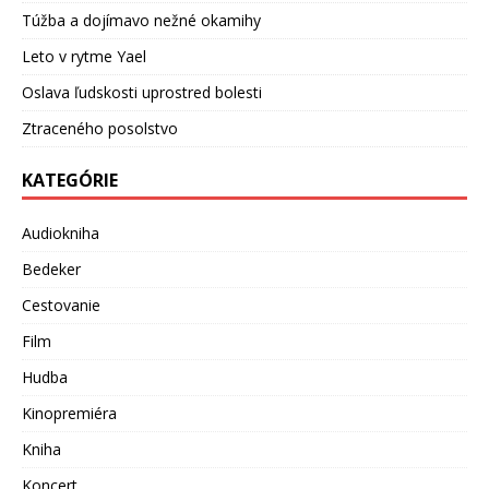
Túžba a dojímavo nežné okamihy
Leto v rytme Yael
Oslava ľudskosti uprostred bolesti
Ztraceného posolstvo
KATEGÓRIE
Audiokniha
Bedeker
Cestovanie
Film
Hudba
Kinopremiéra
Kniha
Koncert