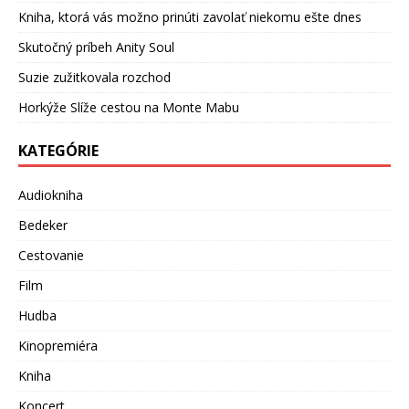
Kniha, ktorá vás možno prinúti zavolať niekomu ešte dnes
Skutočný príbeh Anity Soul
Suzie zužitkovala rozchod
Horkýže Slíže cestou na Monte Mabu
KATEGÓRIE
Audiokniha
Bedeker
Cestovanie
Film
Hudba
Kinopremiéra
Kniha
Koncert