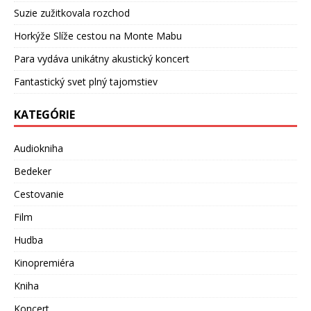
Suzie zužitkovala rozchod
Horkýže Slíže cestou na Monte Mabu
Para vydáva unikátny akustický koncert
Fantastický svet plný tajomstiev
KATEGÓRIE
Audiokniha
Bedeker
Cestovanie
Film
Hudba
Kinopremiéra
Kniha
Koncert