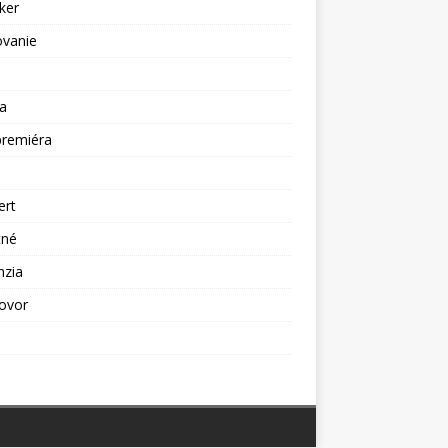
ker
ovanie
a
premiéra
a
ert
tné
nzia
ovor
ž