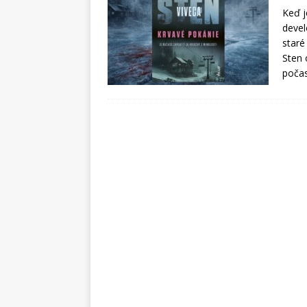
Keď j
devel
staré
Sten 
poča