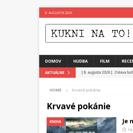
8. AUGUSTA 2026
DOMOV
HUDBA
FILM
RECE
[ 8. augusta 2026 ]
Oslava ľud
AKTUÁLNE
[ 7. augusta 2026 ]
Ztracenéh
HOME
Krvavé pokánie
[ 7. augusta 2026 ]
Kniha, kto
[ 6. augusta 2026 ]
Skutočný p
Krvavé pokánie
[ 5. augusta 2026 ]
Suzie zuži
Je 
KNIHA
[ 4. augusta 2026 ]
Horkýže Sl
14
[ 8. augusta 2026 ]
Leto v ryt