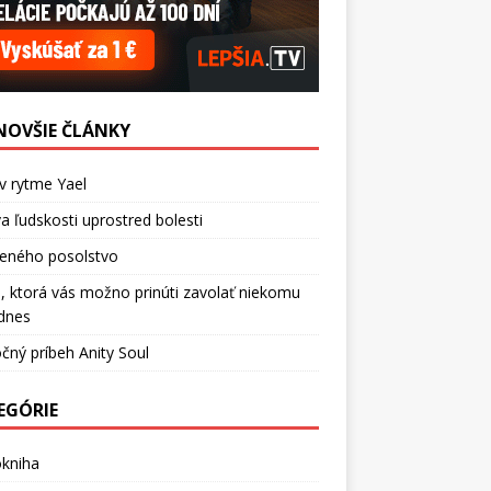
NOVŠIE ČLÁNKY
v rytme Yael
a ľudskosti uprostred bolesti
ceného posolstvo
, ktorá vás možno prinúti zavolať niekomu
dnes
čný príbeh Anity Soul
EGÓRIE
okniha