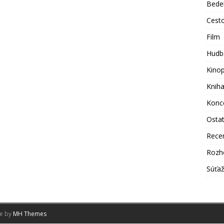
Bede
Cest
Film
Hudb
Kino
Knih
Konc
Osta
Rece
Rozh
Súťa
me by
MH Themes