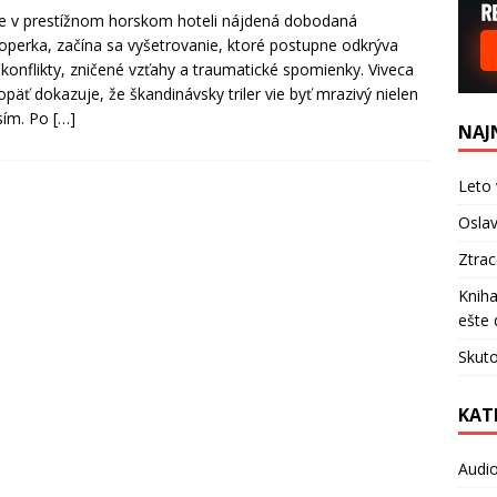
e v prestížnom horskom hoteli nájdená dobodaná
operka, začína sa vyšetrovanie, ktoré postupne odkrýva
 konflikty, zničené vzťahy a traumatické spomienky. Viveca
opäť dokazuje, že škandinávsky triler vie byť mrazivý nielen
sím. Po
[…]
NAJ
Leto 
Oslav
Ztra
Kniha
ešte 
Skuto
KAT
Audi