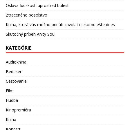
Oslava ľudskosti uprostred bolesti
Ztraceného posolstvo
Kniha, ktorá vás možno prinúti zavolať niekomu ešte dnes
Skutočný príbeh Anity Soul
KATEGÓRIE
Audiokniha
Bedeker
Cestovanie
Film
Hudba
Kinopremiéra
Kniha
Koncert