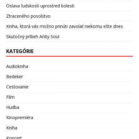
Oslava ľudskosti uprostred bolesti
Ztraceného posolstvo
Kniha, ktorá vás možno prinúti zavolať niekomu ešte dnes
Skutočný príbeh Anity Soul
KATEGÓRIE
Audiokniha
Bedeker
Cestovanie
Film
Hudba
Kinopremiéra
Kniha
Koncert