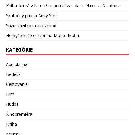
Kniha, ktorá vás možno prinúti zavolať niekomu ešte dnes
Skutočný príbeh Anity Soul
Suzie zužitkovala rozchod
Horkýže Slíže cestou na Monte Mabu
KATEGÓRIE
Audiokniha
Bedeker
Cestovanie
Film
Hudba
Kinopremiéra
Kniha
Koncert