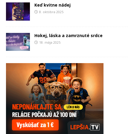
Keď kvitne nádej
8. októbra 2025
Hokej, láska a zamrznuté srdce
18. mája 2025