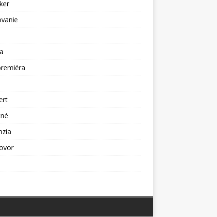
ker
ovanie
a
premiéra
a
ert
tné
nzia
ovor
ž