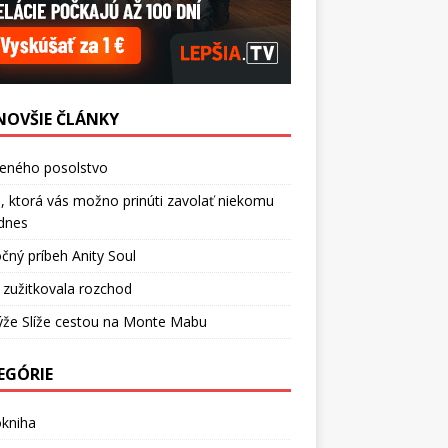
NOVŠIE ČLÁNKY
ceného posolstvo
, ktorá vás možno prinúti zavolať niekomu
dnes
čný príbeh Anity Soul
 zužitkovala rozchod
ýže Slíže cestou na Monte Mabu
EGÓRIE
okniha