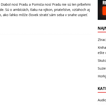
 Diabol nosí Pradu a Pomsta nosí Pradu nie sú len príbehmi
e. Sú o ambíciách, tlaku na výkon, priateľstve, vzťahoch aj
, ako ľahko môže človek stratiť sám seba v snahe uspieť.
NAJ
Ztra
Kniha
ešte 
Skuto
Suzie
Hork
KAT
Audi