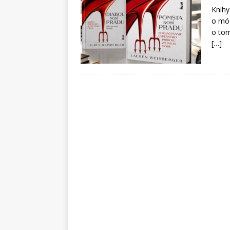
Knihy
o mód
o tom
[…]