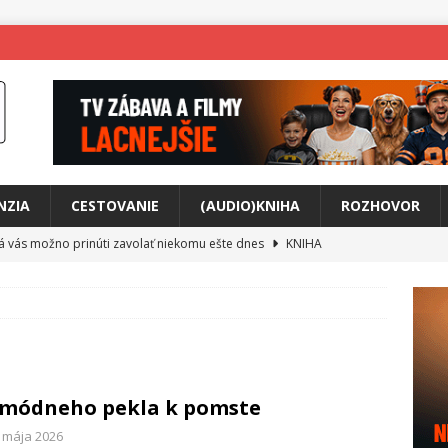
NZIA
CESTOVANIE
(AUDIO)KNIHA
ROZHOVOR
rá vás možno prinúti zavolať niekomu ešte dnes
KNIHA
ríbeh Anity Soul
HUDBA
tkovala rozchod
HUDBA
íže cestou na Monte Mabu
HUDBA
a unikátny akustický koncert
HUDBA
módneho pekla k pomste
 svet plný tajomstiev
FILM
. mája 2026
o posolstvo
HUDBA