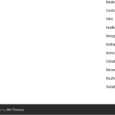
Bede
Cest
Film
Hudb
Kino
Knih
Konc
Osta
Rece
Rozh
Súťa
me by
MH Themes