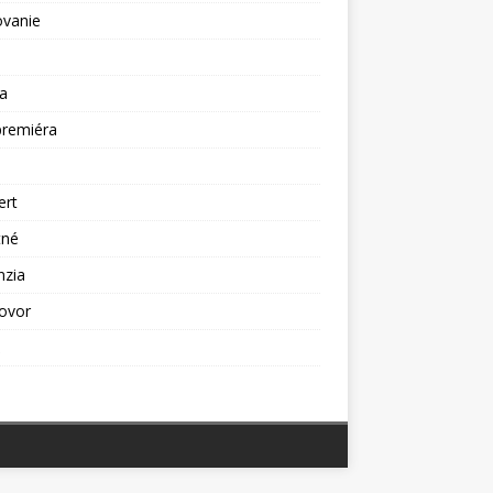
ovanie
a
premiéra
a
ert
tné
nzia
ovor
ž