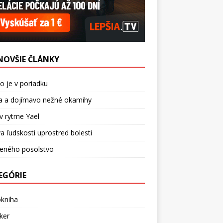
NOVŠIE ČLÁNKY
o je v poriadku
a a dojímavo nežné okamihy
v rytme Yael
a ľudskosti uprostred bolesti
ceného posolstvo
EGÓRIE
okniha
ker