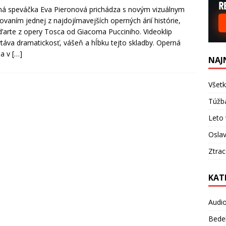
á speváčka Eva Pieronová prichádza s novým vizuálnym
ovaním jednej z najdojímavejších operných árií histórie,
 d’arte z opery Tosca od Giacoma Pucciniho. Videoklip
táva dramatickosť, vášeň a hĺbku tejto skladby. Operná
sa v
[…]
NAJ
Všetk
Túžb
Leto 
Oslav
Ztra
KAT
Audi
Bede