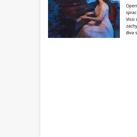
Opern
sprac
Vissi
zachy
diva 