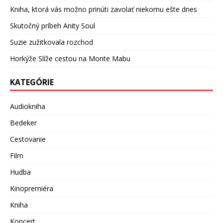
Kniha, ktorá vás možno prinúti zavolať niekomu ešte dnes
Skutočný príbeh Anity Soul
Suzie zužitkovala rozchod
Horkýže Slíže cestou na Monte Mabu
KATEGÓRIE
Audiokniha
Bedeker
Cestovanie
Film
Hudba
Kinopremiéra
Kniha
Koncert