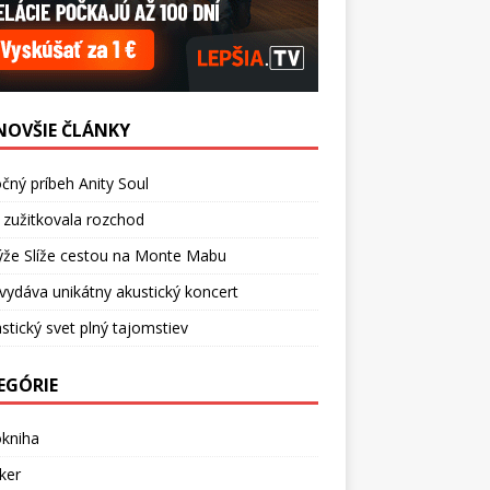
NOVŠIE ČLÁNKY
čný príbeh Anity Soul
 zužitkovala rozchod
ýže Slíže cestou na Monte Mabu
vydáva unikátny akustický koncert
stický svet plný tajomstiev
EGÓRIE
okniha
ker