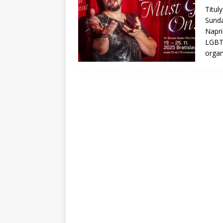
Titul
Sunda
Napri
LGBT
organ