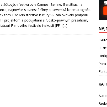
y z áčkových festivalov v Cannes, Berlíne, Benátkach a
nce, najnovšie slovenské filmy aj severská kinematografia.
ek tomu, že Ministerstvo kultúry SR zablokovalo podporu
I+ projektom a podujatiam s ľudsko-právnym presahom,
izátori Filmového festivalu inakosti (FFi)
[…]
NAJ
Skuto
Suzie
Hork
Para 
Fanta
KAT
Audi
Bede