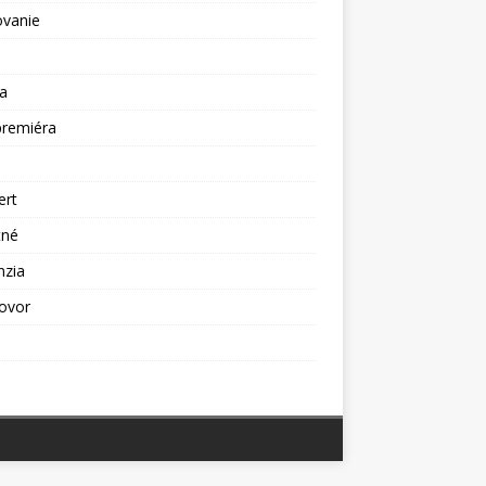
ovanie
a
premiéra
a
ert
tné
nzia
ovor
ž