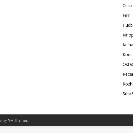
Cest
Film
Hudb
Kino
Knih
Konc
Osta
Rece
Rozh
Súťa
me by
MH Themes