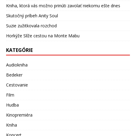
Kniha, ktorá vás možno prinúti zavolať niekomu ešte dnes
Skutočný príbeh Anity Soul
Suzie zužitkovala rozchod
Horkýže Slíže cestou na Monte Mabu
KATEGÓRIE
Audiokniha
Bedeker
Cestovanie
Film
Hudba
Kinopremiéra
Kniha
Koncert