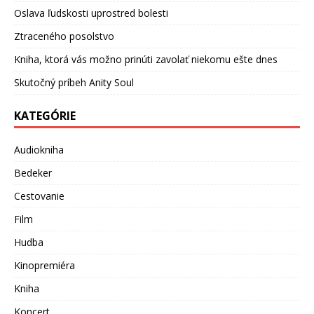
Oslava ľudskosti uprostred bolesti
Ztraceného posolstvo
Kniha, ktorá vás možno prinúti zavolať niekomu ešte dnes
Skutočný príbeh Anity Soul
KATEGÓRIE
Audiokniha
Bedeker
Cestovanie
Film
Hudba
Kinopremiéra
Kniha
Koncert