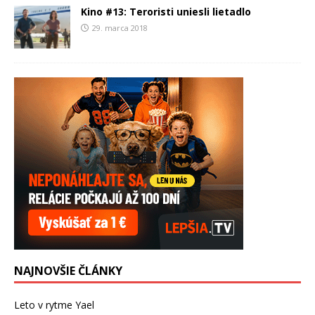
Kino #13: Teroristi uniesli lietadlo
29. marca 2018
NAJNOVŠIE ČLÁNKY
Leto v rytme Yael