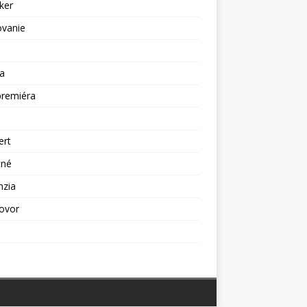
ker
ovanie
a
premiéra
a
ert
tné
nzia
ovor
ž