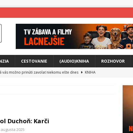
NZIA
CESTOVANIE
(AUDIO)KNIHA
ROZHOVOR
rá vás možno prinúti zavolať niekomu ešte dnes
KNIHA
ríbeh Anity Soul
HUDBA
tkovala rozchod
HUDBA
íže cestou na Monte Mabu
HUDBA
a unikátny akustický koncert
HUDBA
ol Duchoň: Karči
 svet plný tajomstiev
FILM
. augusta 2025
o posolstvo
HUDBA