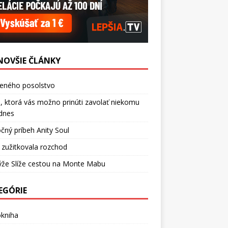
NOVŠIE ČLÁNKY
ceného posolstvo
, ktorá vás možno prinúti zavolať niekomu
dnes
čný príbeh Anity Soul
 zužitkovala rozchod
ýže Slíže cestou na Monte Mabu
EGÓRIE
okniha