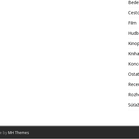
Bede
Cest
Film
Hudb
Kino
Knih
Konc
Osta
Rece
Rozh
Súťa
me by
MH Themes