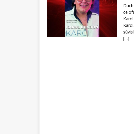
Ducho
celof
Karol
Karol
súvis
[…]