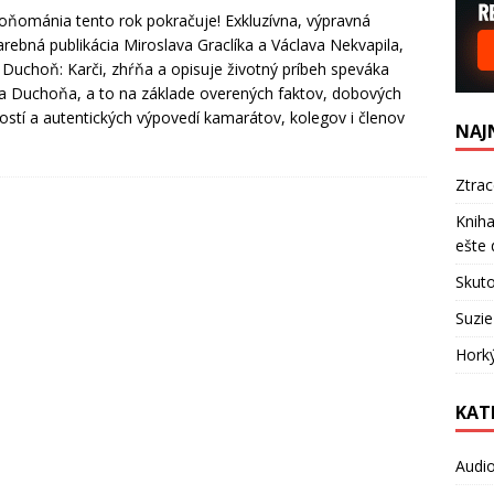
ňománia tento rok pokračuje! Exkluzívna, výpravná
arebná publikácia Miroslava Graclíka a Václava Nekvapila,
 Duchoň: Karči, zhŕňa a opisuje životný príbeh speváka
a Duchoňa, a to na základe overených faktov, dobových
lostí a autentických výpovedí kamarátov, kolegov i členov
NAJ
Ztra
Kniha
ešte 
Skuto
Suzie
Hork
KAT
Audi