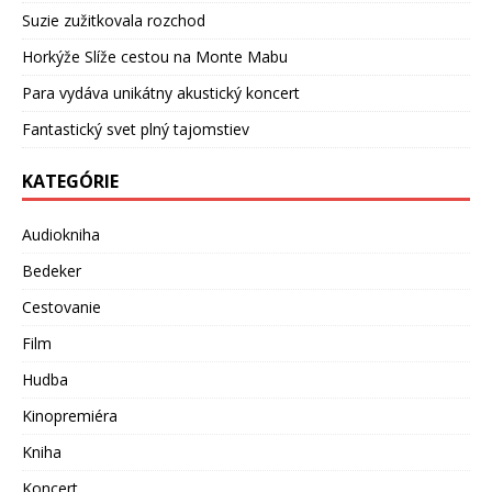
Suzie zužitkovala rozchod
Horkýže Slíže cestou na Monte Mabu
Para vydáva unikátny akustický koncert
Fantastický svet plný tajomstiev
KATEGÓRIE
Audiokniha
Bedeker
Cestovanie
Film
Hudba
Kinopremiéra
Kniha
Koncert